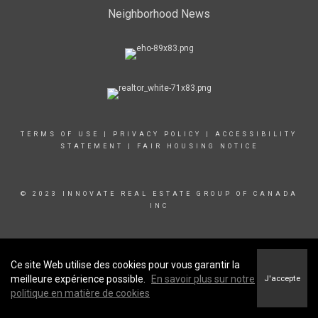
Neighborhood News
TERMS OF USE
|
PRIVACY POLICY
|
ACCESSIBILITY
STATEMENT
|
FAIR HOUSING NOTICE
© 2023 INNOVATE REAL ESTATE GROUP OF CANADA
INC
Ce site Web utilise des cookies pour vous garantir la
meilleure expérience possible.
En savoir plus sur notre
J'accepte
politique en matière de cookies